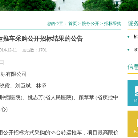
院
首页
院务公开
招标采购
您的位置：
>
>
招
运推车采购公开招标结果的公告
政
14-12-11 点击数：
1701
4日
信
招标有限公司
张晓霞、刘臣斌、林坚
肿瘤医院)、姚志芳(省人民医院)、颜苹苹 (省疾控中
心)
用公开招标方式采购的35台转运推车，项目最高限价