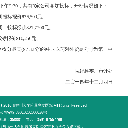
天下午9:30，共有3家公司参加投标，开标情况如下：
投标报价836,500元。
，投标报价827,7500元。
报价810,250元。
分最高(97.33分)的
中国医药对外贸易公司
为第一中
院纪检委、审计处
二〇一四年十
二月四日
16 ©福州大学附属省立医院 All Rights Reserved.
网安备 35010202000198号
350001 电话：0591-87557768
须与福州大学附属省立医院签定书面协议方能下载，