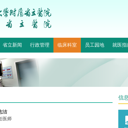
省立新闻
行政管理
临床科室
员工园地
就医指
信
志洁
任医师