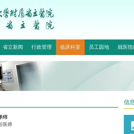
省立新闻
行政管理
临床科室
员工园地
就医指
信
孝纬
任医师