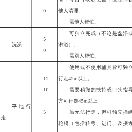
0
他人清理。
需他人帮忙。
可独立完成（不论是盆浴
5
洗澡
淋浴）。
0
需別人帮忙。
使用或不使用辅具皆可独
15
行走45m以上。
10
需要稍微的扶持或口头指
方可行走45m以上。
平地行
5
虽无法行走，但可独立操
走
轮椅（包括转弯、进门、及接