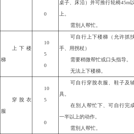
桌子、床沿）并可推行轮椅45m
0
上。
需別人帮忙。
可自行上下楼梯（允许抓
10
上下楼
手、用拐杖）
5
梯
需要稍微帮忙或口头指导。
0
无法上下楼梯。
可自行穿脫衣服、鞋子及
10
具。
穿脫衣
5
在別人帮忙下、可自行完
服
一半以上的动作。
0
需別人帮忙。