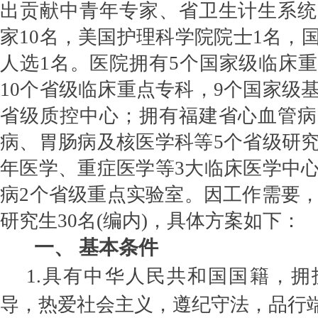
出贡献中青年专家、省卫生计生系统
家
10
名，美国护理科学院院士
1
名，
人选
1
名。医院拥有
5
个国家级临床重
10
个省级临床重点专科，
9
个国家级
省级质控中心；拥有福建省心血管病
病、胃肠病及核医学科等
5
个省级研
年医学、重症医学等
3
大临床医学中
病
2
个省级重点实验室。因工作需要
研究生30名(编内)，具体方案如下：
一、
基本条件
1.具有中华人民共和国国籍，
导，热爱社会主义，遵纪守法，品行