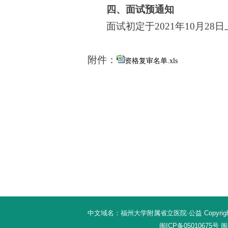
四、面试预通知
面试初定于
2021年
10
月
2
8
日
附件：
资格复审名单.xls
中文域名：福州大学附属省立医院·公益 Copyright 20
闽ICP备05010675号
闽公