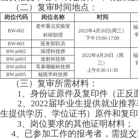
（二）复审时间地点：
岗位代码
岗位名称
时间
老年重点实验室
福
BW-00
2
20
22
年
4
月
20
日
(周三）
科研助理
下午
15:00-17:00
BW-00
3
医务部职员
BW-js00
2
病理科技师
20
22
年
4
月
20
日
（周
福
BW-js00
3
放射科技师
三）
BW-js00
4
耳鼻咽喉科技师
上午
8:30-11:30
BW-js00
5
核医学科技师
（
三
）复审所需材料：
1、身份证原件及复印件（正反
2、202
2
届毕业生提供就业推荐
生提供学历、学位证书）原件和复印
3、岗位要求的其他证明材料；
4、已参加工作的报考者，需提