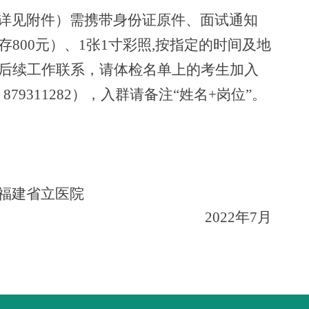
详见附件
）
需
携带身份证
原件
、面试通知
存
800
元）、
1张1寸彩照,按
指定
的时间及地
后续工作联系，请体检名单上的考生加入
879311282），入群请备注“姓名+岗位”。
福建省立医院
202
2
年
7
月