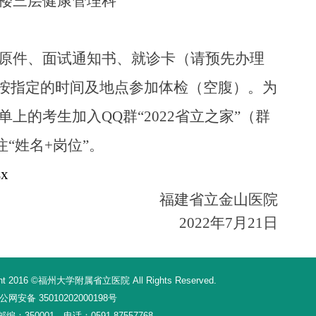
楼三层健康管理科
原件
、面试通知书、就诊卡（请预先办理
按
指定
的时间及地点参加体检（空腹）。为
单上的考生加入
QQ群“202
2
省立之家
”（群
备注“姓名+岗位”。
x
福建省立金山医院
2022年7月21日
16 ©福州大学附属省立医院 All Rights Reserved.
网安备 35010202000198号
350001 电话：0591-87557768