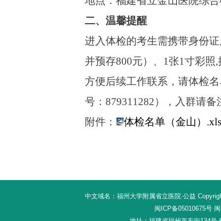
地点：福建省立金山医院综合
二、温馨提醒
进入体检的考生
需
携带身份证
并预存
800
元）、
1张1寸彩照,
方便后续工作联系，请体检名
号：879311282），入群请
附件：
体检名单（金山）.xls
中文域名：福州大学附属省立医院·公益 Copyright 20
闽ICP备05010675号
闽公
地址：福建省福州市东街134号 邮编：