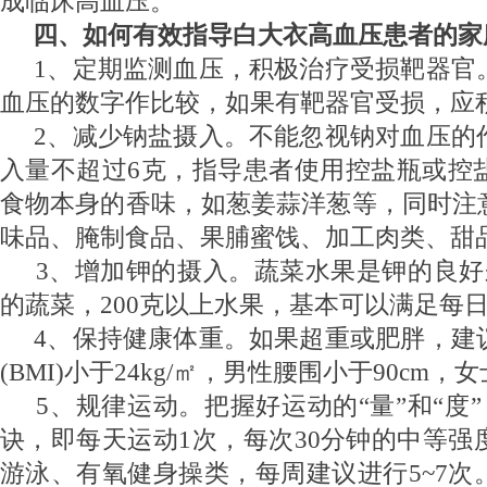
成临床高血压。
四、如何有效指导白大衣高血压患者的家
1
、定期监测血压，积极治疗受损靶器官
血压的数字作比较，如果有靶器官受损，应
2
、减少钠盐摄入。不能忽视钠对血压的
入量不超过6克，指导患者使用控盐瓶或控
食物本身的香味，如葱姜蒜洋葱等，同时注
味品、腌制食品、果脯蜜饯、加工肉类、甜
3
、增加钾的摄入。蔬菜水果是钾的良好来
的蔬菜，200克以上水果，基本可以满足每
4
、保持健康体重。如果超重或肥胖，建
(BMI)小于24kg/㎡，男性腰围小于90cm，
5
、规律运动。把握好运动的“量”和“度”
诀，即每天运动1次，每次30分钟的中等强
游泳、有氧健身操类，每周建议进行5~7次