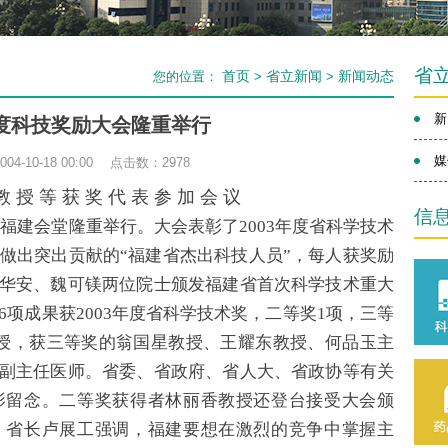
省
首页
省立新闻
新闻动态
您的位置：
>
>
新
年度科技奖励大会隆重举行
媒
4-10-18 00:00 点击数：
2978
教 授 等 获 奖 代 表 参 加 会 议
信
在福建会堂隆重举行。大会表彰了2003年度省科学技术
业做出突出贡献的“福建省杰出科技人员”，每人获奖励
华安、魏可镁两位院士颁发福建省首次科学技术重大
6项成果获2003年度省科学技术奖，二等奖1项，三等
授，获三等奖的翁国星教授、王耀东教授、何品玉主
副主任医师。省委、省政府、省人大、省政协等有关
影留念。二等奖获得者林丽香教授还登台接受大会颁
、省长卢展工强调，福建要想在激烈的竞争中掌握主