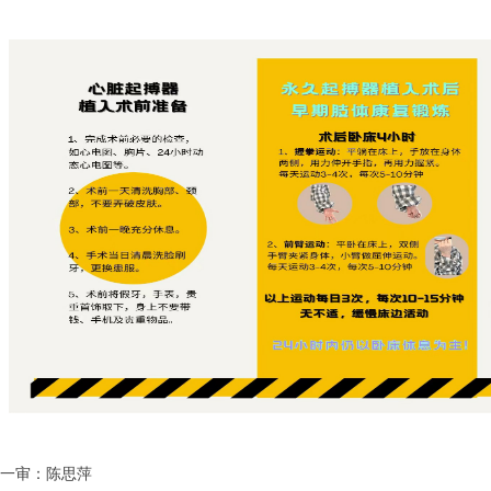
一审：陈思萍