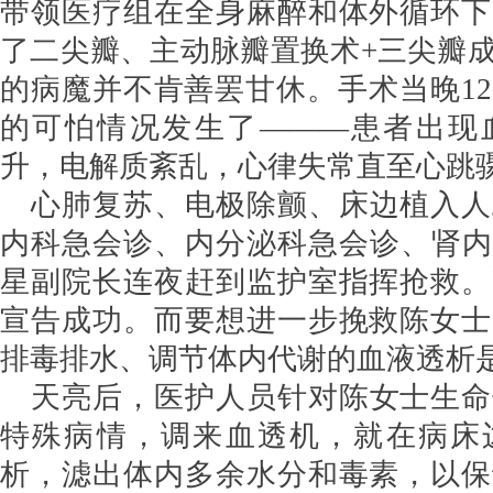
带领医疗组在全身麻醉和体外循环下
了二尖瓣、主动脉瓣置换术+三尖瓣
的病魔并不肯善罢甘休。手术当晚1
的可怕情况发生了———患者出现
升，电解质紊乱，心律失常直至心跳
心肺复苏、电极除颤、床边植入人
内科急会诊、内分泌科急会诊、肾内
星副院长连夜赶到监护室指挥抢救。
宣告成功。而要想进一步挽救陈女士
排毒排水、调节体内代谢的血液透析
天亮后，医护人员针对陈女士生命
特殊病情，调来血透机，就在病床
析，滤出体内多余水分和毒素，以保