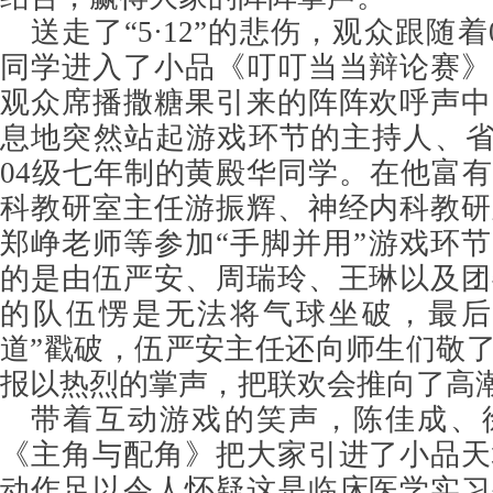
送走了“5·12”的悲伤，观众跟随
同学进入了小品《叮叮当当辩论赛》
观众席播撒糖果引来的阵阵欢呼声中
息地突然站起游戏环节的主持人、省
04级七年制的黄殿华同学。在他富
科教研室主任游振辉、神经内科教研
郑峥老师等参加“手脚并用”游戏环
的是由伍严安、周瑞玲、王琳以及团
的队伍愣是无法将气球坐破，最后
道”戳破，伍严安主任还向师生们敬
报以热烈的掌声，把联欢会推向了高
带着互动游戏的笑声，陈佳成、
《主角与配角》把大家引进了小品天
动作足以令人怀疑这是临床医学实习