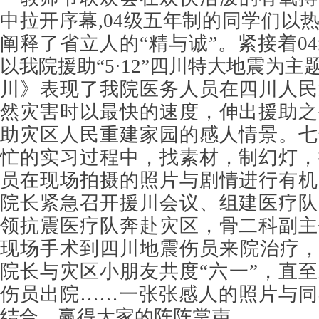
中拉开序幕,04级五年制的同学们以
阐释了省立人的“精与诚”。紧接着0
以我院援助“5·12”四川特大地震为
川》表现了我院医务人员在四川人民
然灾害时以最快的速度，伸出援助之
助灾区人民重建家园的感人情景。七
忙的实习过程中，找素材，制幻灯，
员在现场拍摄的照片与剧情进行有机
院长紧急召开援川会议、组建医疗队
领抗震医疗队奔赴灾区，骨二科副主
现场手术到四川地震伤员来院治疗，
院长与灾区小朋友共度“六一”，直
伤员出院……一张张感人的照片与同
结合，赢得大家的阵阵掌声。