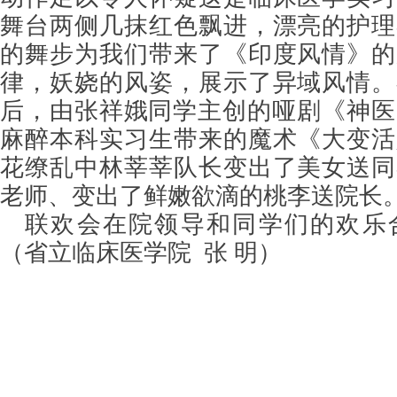
舞台两侧几抹红色飘进，漂亮的护理
的舞步为我们带来了《印度风情》的
律，妖娆的风姿，展示了异域风情。
后，由张祥娥同学主创的哑剧《神医
麻醉本科实习生带来的魔术《大变活
花缭乱中林莘莘队长变出了美女送同
老师、变出了鲜嫩欲滴的桃李送院长
联欢会在院领导和同学们的欢乐
（省立临床医学院 张 明）