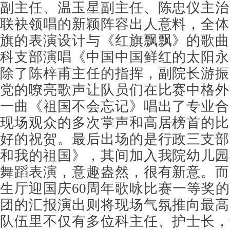
副主任、温玉星副主任、陈忠仪主治
联袂领唱的新颖阵容出人意料，全体
旗的表演设计与《红旗飘飘》的歌曲
科支部演唱《中国中国鲜红的太阳永
除了陈梓甫主任的指挥，副院长游振
党的嘹亮歌声让队员们在比赛中格外
一曲《祖国不会忘记》唱出了专业合
现场观众的多次掌声和高居榜首的比
好的祝贺。最后出场的是行政三支部
和我的祖国》，其间加入我院幼儿园
舞蹈表演，意趣盎然，很有新意。而
生厅迎国庆60周年歌咏比赛一等奖
团的汇报演出则将现场气氛推向最高
队伍里不仅有多位科主任、护士长，