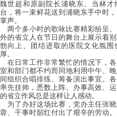
魏世超和原副院长浦晓东。当林才
台，将一束鲜花送到浦晓东手中时，
掌声。
两个多小时的歌咏比赛精彩纷呈、
外的省立人在节日的舞台上展示着别
勃向上、团结进取的医院文化氛围
厚。
在日常工作非常繁忙的情况下，各
室和部门都不约而同地利用中午、晚
间组织合唱排练、筹备演出事宜。各
率先挂帅，悉数上阵。办事高效、运
的省立作风总是这样让人感动。
为了办好这场比赛，党办主任张晓
蓉、干事时韶红付出了艰辛的劳动。