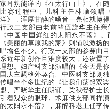
家耳熟能详的《在太行山上》。在随
比赛过程中，儿科主任林瑜领唱
洋》，浑厚甘醇的嗓音一亮相就博得
行政二支部由老前辈伍旋华主任亲
《中国中国鲜红的太阳永不落》。
《美丽的草原我的家》则辅以激扬的
唱增色不少。行政一支部的参赛曲目
系近年新创作且难度较大，还设置了
理想。妇产科支部演唱的《今天是你
国庆主题格外契合。中医科支部则独
传唱半个多世纪的《让我们荡起双桨
盟、严晓华主任朗诵、梁秋嫈护士长
引着观众的眼球。术麻供支部同样演
的太阳永不落》，麻醉科老主任李传