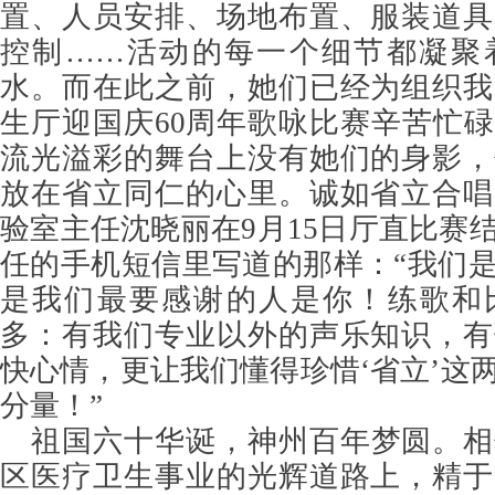
置、人员安排、场地布置、服装道具
控制……活动的每一个细节都凝聚
水。而在此之前，她们已经为组织我
生厅迎国庆60周年歌咏比赛辛苦忙
流光溢彩的舞台上没有她们的身影，
放在省立同仁的心里。诚如省立合唱
验室主任沈晓丽在9月15日厅直比赛
任的手机短信里写道的那样：“我们
是我们最要感谢的人是你！练歌和
多：有我们专业以外的声乐知识，有
快心情，更让我们懂得珍惜‘省立’这
分量！”
祖国六十华诞，神州百年梦圆。相
区医疗卫生事业的光辉道路上，精于