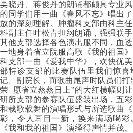
吴晓丹、蒋俊丹的朗诵都颇具专业风
的同学们用一曲《春风不忘》唱出了
放的深刻理解。肿瘤科支部由科主任
科副主任叶松青担纲朗诵，强强联手
其他支部选择各色演出服不同，血透
一地身着省立院服高歌《我的祖国》
科支部一曲《爱我中华》，欢快优美
部特诊支部的比赛队伍里我们惊喜
记、副院长，而歌曲尾声时队员们打
荣 愿省立蒸蒸日上”的大红横幅则
研所支部的参赛队伍盛装出场，五彩
和载歌载舞的演唱形式与所选歌曲《
彰，令人耳目一新，换来满场喝彩
《我和我的祖国》演绎得声情并茂。