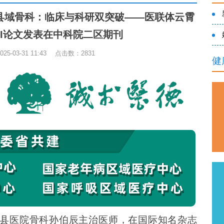
县域骨科：临床与科研双突破——医联体云霄
CI论文发表在中科院二区期刊
5-03-31 11:43 点击数：
2831
健
县医院骨科孙伯辰主治医师，在国际知名杂志