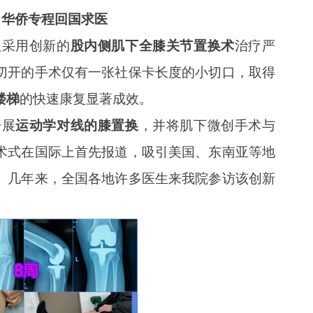
华侨专程回国求医
队采用创新的
股内侧肌下全膝关节置换术
治疗严
切开的手术仅有一张社保卡长度的小切口，取得
楼梯
的快速康复显著成效。
开展
运动学对线的膝置换
，并将肌下微创手术与
术式在国际上首先报道，吸引美国、东南亚等地
。几年来，全国各地许多医生来我院参访该创新