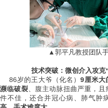
▲郭平凡教授团队
技术突破：微创介入攻克“
86岁的王大爷（化名）
9厘米大
濒临破裂
、腹主动脉扭曲严重，且
件不佳，还合并冠心病、肺气肿
高、手术难度大。