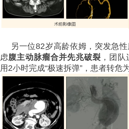
另一位82岁高龄依姆，突发急性
虑
腹主动脉瘤合并先兆破裂
，团队
用2小时完成“极速拆弹”，患者转危