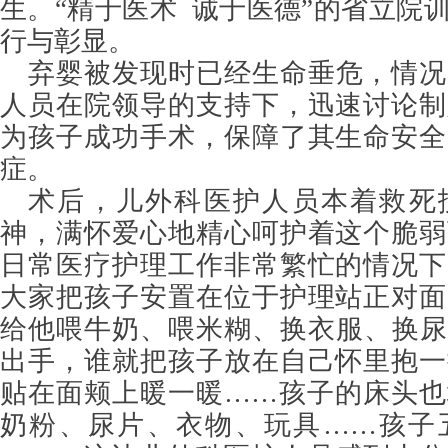
生。“精于医术 诚于医德”的省立院
行与彰显。
弃婴被发现时已经生命垂危，情况
人员在院领导的支持下，迅速讨论制
为孩子成功手术，保障了其生命安全
症。
术后，儿外科医护人员本着救死
神，满怀爱心地精心呵护着这个脆弱
日常医疗护理工作非常繁忙的情况下
大家把孩子安置在位于护理站正对面
给他喂牛奶、喂米糊、换衣服、换尿
出手，谁就把孩子放在自己怀里抱一
贴在面颊上暖一暖……孩子的床头也
奶粉、尿片、衣物、玩具……孩子