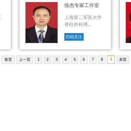
徐杰专家工作室
二
上海第二军医大学
脊柱外科博...
扫码关注
首页
上一页
1
2
3
4
5
6
7
8
9
末页