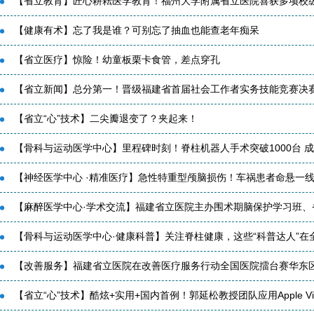
【省立教育】匠心耕耘医学教育！福州大学附属省立医院喜获多项校级教
【健康有术】忘了我是谁？可别忘了抽血也能查老年痴呆
【省立医疗】惊险！幼童板栗卡食管，差点穿孔
【省立新闻】总分第一！晋级福建省首届社会工作者实务技能竞赛决
【省立“心”技术】二尖瓣退变了？夹起来！
【骨科与运动医学中心】里程碑时刻！脊柱机器人手术突破1000台 成为
【神经医学中心 ·精准医疗】急性特重型颅脑损伤！车祸患者命悬一线，
【麻醉医学中心·学术交流】福建省立医院主办围术期脑保护学习班、省海
【骨科与运动医学中心·健康科普】关注脊柱健康，这些“科普达人”在全国
【改善服务】福建省立医院在改善医疗服务行动全国医院擂台赛华东区域
【省立“心”技术】酷炫+实用+国内首例！郭延松教授团队应用Apple Visio