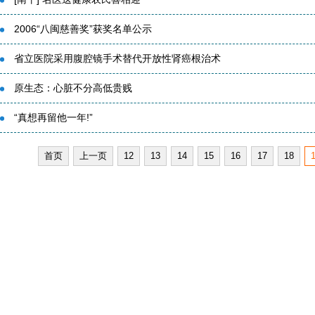
2006“八闽慈善奖”获奖名单公示
省立医院采用腹腔镜手术替代开放性肾癌根治术
原生态：心脏不分高低贵贱
“真想再留他一年!”
首页
上一页
12
13
14
15
16
17
18