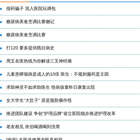
假药骗子 混入医院玩调包
糖尿病美食烹调比赛侧记
糖尿病美食烹调比赛
打120 要多提供既往病史
周五名医热线为你解读三叉神经痛
儿童患哮喘病是成人的10倍 医生：不规则服药是主因
求助神灵不如求助医生 怪病孩童昨日康复出院
女大学生“大肚子” 原是脂肪瘤作怪
推进团队建设 争创“护理品牌”省立医院稳步推进护理改革
老友相见 依伯喝酒喝到洗胃
[南平] 名医送健康农民喜相迎