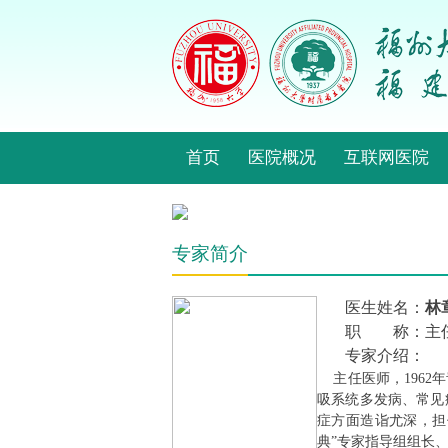
首页
医院概况
互联网医院
专家简介
医生姓名：
林
职 称：主
专家介绍：
主任医师，1962
吸系统多发病、常见
症方面造诣尤深，担
典”专家指导组组长