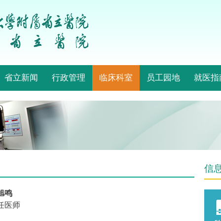
省立新闻
行政管理
临床科室
员工园地
就医指
信
旭鸣
任医师