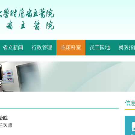
省立新闻
行政管理
临床科室
员工园地
就医指
信
贻胜
任医师