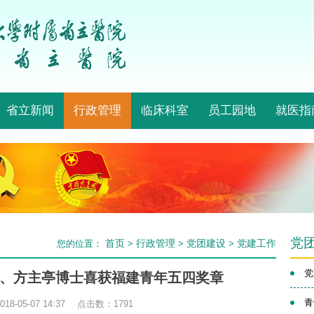
省立新闻
行政管理
临床科室
员工园地
就医指
党
首页
行政管理
党团建设
党建工作
您的位置：
>
>
>
党
、方主亭博士喜获福建青年五四奖章
青
8-05-07 14:37 点击数：
1791