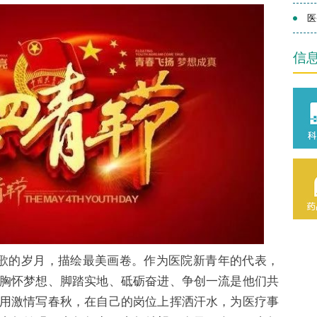
医
信
歌的岁月，描绘最美画卷。作为医院新青年的代表，
胸怀梦想、脚踏实地、砥砺奋进、争创一流是他们共
用激情写春秋，在自己的岗位上挥洒汗水，为医疗事