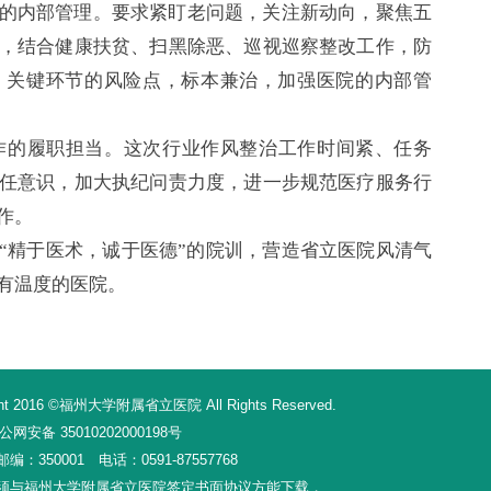
的内部管理。要求紧盯老问题，关注新动向，聚焦五
，结合健康扶贫、扫黑除恶、巡视巡察整改工作，防
、关键环节的风险点，标本兼治，加强医院的内部管
的履职担当。这次行业作风整治工作时间紧、任务
任意识，加大执纪问责力度，进一步规范医疗服务行
作。
精于医术，诚于医德”的院训，营造省立医院风清气
有温度的医院。
16 ©福州大学附属省立医院 All Rights Reserved.
网安备 35010202000198号
350001 电话：0591-87557768
须与福州大学附属省立医院签定书面协议方能下载，