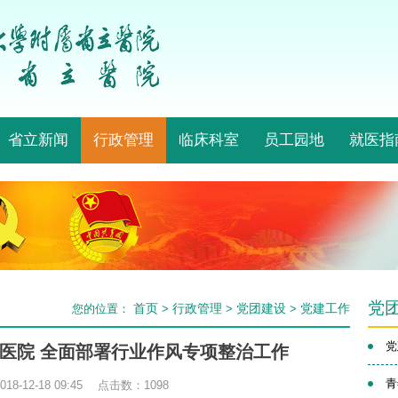
省立新闻
行政管理
临床科室
员工园地
就医指
党
首页
行政管理
党团建设
党建工作
您的位置：
>
>
>
党
山医院 全面部署行业作风专项整治工作
青
8-12-18 09:45 点击数：
1098