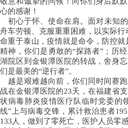
敬意和诚挚的问候！向你们身后默默
心的感谢！
初心于怀、使命在肩。面对未知的
舟车劳顿、克服重重困难，以实际行
命重于泰山，疫情就是命令，防控就
精神，你们是勇敢的“探路者”；历
湖院区到金银潭医院的转战，舍身忘
们是最美的“逆行者”。
越是艰难越向前，你们同时间赛跑
战在金银潭医院的23天，在福建省
状病毒肺炎疫情医疗队临时党委的领
线”上与病毒交锋，累计救治患者19
133人，做到了零死亡，医护人员零