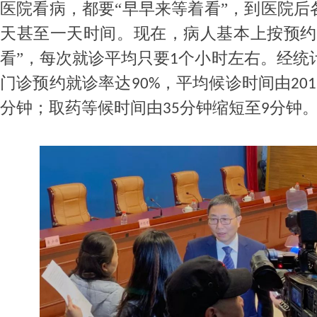
医院看病，都要
“早早来等着看”，到医院
天甚至一天时间。现在，病人基本上按预约
看”，每次就诊平均只要
个小时左右。经统
1
门诊预约就诊率达
，平均候诊时间由
90%
201
分钟；取药等候时间由
分钟缩短至
分钟
35
9