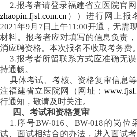
2.报考者请登录福建省立医院官
zhaopin.fjsl.com.cn
））进行网上报
2021年
9
月
7
日
上
午
11
:00开通，无需
材料。报考者应对填写的信息负责，
消应聘资格。本次报名不收取考务费
3.报考者所留联系方式应准确无
持通畅。
具体考试、考核、资格复审信息
注福建省立医院网（网址：
www.fjsl
行通知，敬请及时关注。
四、考试和资格复审
1.序号BW-0
16
、
BW-0
18
的岗位
试、面试相结合的办法，进入面试考