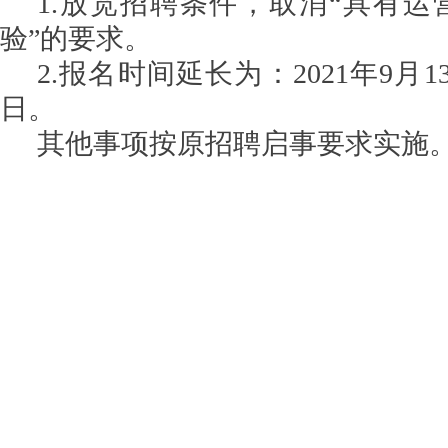
1.放宽
招聘
条件，
取消
“
具有运
验
”的
要求。
2.报名时间延长为：2021年
9
月
1
日。
其他事项按原招聘
启事
要求实施