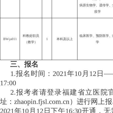
病原生物学、遗传学、
疫学
科教处职员
临床医学、预防医学、
BW-
js
0
11
1
本科及以上
（教学）
学
三、报名
1.
报名时间：
202
1
年
10
月
12
日
—
1
7:
00
2.
报考者请登录福建省立医院
址：
zhaopin.fjsl.com.cn
）进行网上报
202
1
年
10
月
12
日
下
午
16:3
0
开通，无