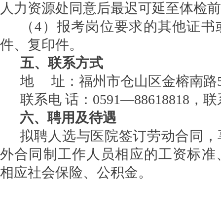
人力资源处同意后最迟可延至体检前
（
4
）报考岗位要求的其他证书
件、复印件。
五
、联系方式
地
址：福州市
仓山区金榕南路
联系电
话：
0591—88
618818
，联
六、聘用及待遇
拟聘人选与医院签订劳动合同，
外合同制工作人员相应的工资标准
相
应
社会保险、公积金。