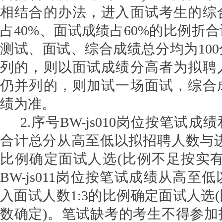
相结合的办法，进入面试考生的综
占
4
0%
、面试成绩占
6
0%
的比例折合
测试、面试、综合成绩总分均为
100
列的，则以面试成绩分高者为拟聘
仍并列的，则加试一场面试，综合
绩为准。
2.
序号
BW-
js
0
10
岗位
按笔试成绩
合计总分从高至低以拟招聘人数与
比例确定面试人选
(
比例不足按实
BW-
js
0
11
岗位
按笔试成绩从高至低
入面试人数
1:3
的比例确定面试人选
(
数确定
)
。
笔试缺考的考生不得参加