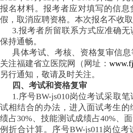
报名材料。报考者应对填写的信息
假，取消应聘资格。本次报名不收取
3.
报考者所留联系方式应准确无
保持通畅。
具体考试、考核、资格复审信息
关注福建省立医院网（网址：
www.fj
另行通知，敬请及时关注。
四、考试和资格复审
1.
序号
BW-
js
0
10
岗位
考试
采取笔
试相结合的办法，进入面试考生的
绩占
30%
、技能测试成绩占
40%
、面
例折合计算
。
序号
BW-
js
0
11
岗位
考