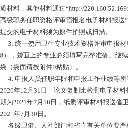
质材料，其他材料通过“
http://220.160.52.16
高级职务任职资格评审预报名电子材料报送
提交的电子材料须为原件拍照或扫描。
3.
统一使用卫生专业技术资格评审申报材
8
），袋面上的专业必须填写完整准确。继
袋（袋面请按附件
9
粘贴）。
4.
申报人员任职年限和申报工作业绩等所
2020
年
12
月
31
日。论文复制比检测电子材料
期为
2021
年
7
月
10
日，纸质评审材料报送省
2021
年
7
月
30
日。
各级卫健、人社部门和省直有关单位要严