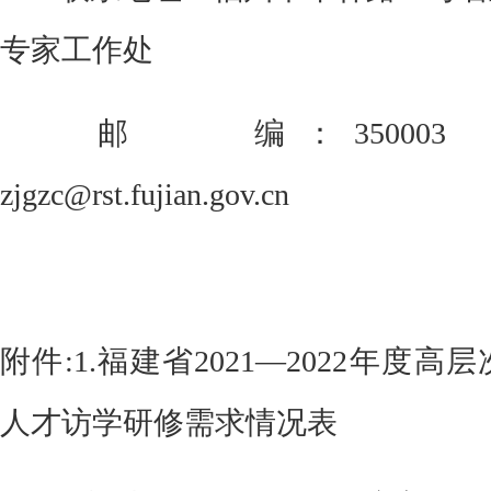
专家工作处
邮
编：
350003
zjgzc@rst.fujian.gov.cn
附件
:1.
福建省
20
21
—20
22
年度高层
人才访
学研修需求情况表