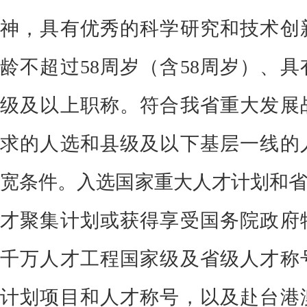
神，具有优秀的科学研究和技术创
龄
不超过
58
周岁（含
58
周岁）
、
具
级及以上职称
。符合
我省重大发展
求的人选和县级及以下
基层一线
的
宽条件
。入选国家
重大人才计划
和
才聚集计划
或获得享受国务院政府
千万人才工程国家级及省级人才称
计划
项目
和人才称号，
以及赴台港