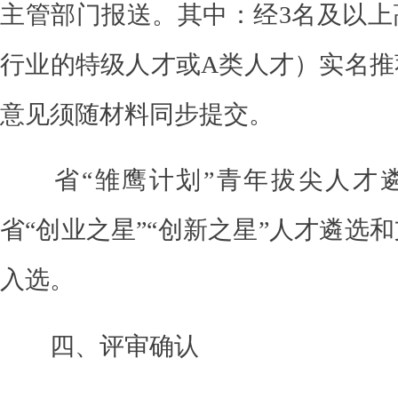
主管部门报送。
其中：
经
3名及以
行业的
特级人才或
A类人才）实
名推
意见须随材料同步提交。
省
“雏鹰计划
”
青年拔尖人才
省
“创业之星
”“
创新之星
”
人才遴选和
入选。
四、评审确认