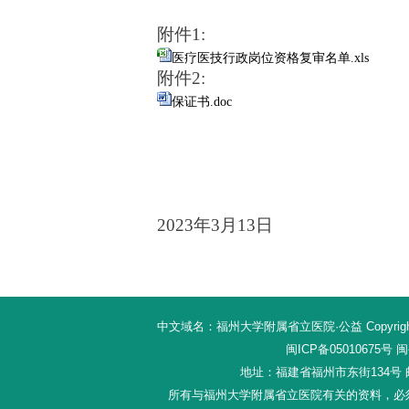
附件
1
:
医疗医技行政岗位资格复审名单.xls
附件
2
:
保证书.doc
202
3
年
3
月
13
日
中文域名：福州大学附属省立医院·公益 Copyright 20
闽ICP备05010675号
闽公
地址：福建省福州市东街134号 邮编：
所有与福州大学附属省立医院有关的资料，必