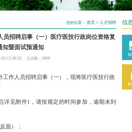
信
首页
人才招聘
您的位置：
>
作人员招聘启事（一）医疗医技行政岗位资格复
通知暨面试预通知
03-13 09:32 点击数：
5900
编外工作人员招聘启事（一），现将
医疗医技行政
：
点详见
附件
1，
请按规定的时间参加
，逾期未到
正反面）
：