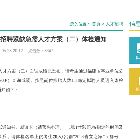
信
首页
人才招聘
您的位置：
>
公开招聘紧缺急需人才方案（二）体检通知
05-23 20:12 点击数：
3347
人才方案
（
二
）
面试成绩已发布，请考生通过福建省事业单位公
0.53.33:8903/）查询成绩。按照岗位拟聘人数1:1确定拟聘人员进入体检
通知如下：
试通知书、就诊卡（请预先办理）、
1张1寸彩照,按指定的时间及
，请体检名单上的考生加入QQ群“2023省立之家”（群号：