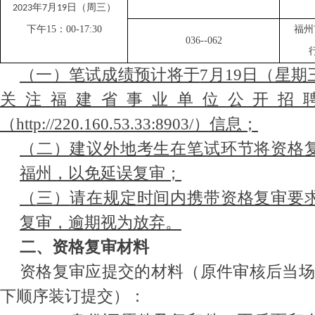
年
月
日（周三）
2023
7
19
下午
15：00-17:30
福州
036
--062
（一）
笔试成绩预计将于
7月19日（星
关注福建省事业单位公开招
（http://220.160.53.33:8903/）信息
；
（二）
建议外地考生在笔试环节将资格
福州，以免延误复审；
（
三
）
请在
规定
时间
内
携带资格复审要
复审
，
逾期视为放弃
。
二、资格复审材料
资格复审应提交的材料（原件审核后
当
下顺序装订提交）：