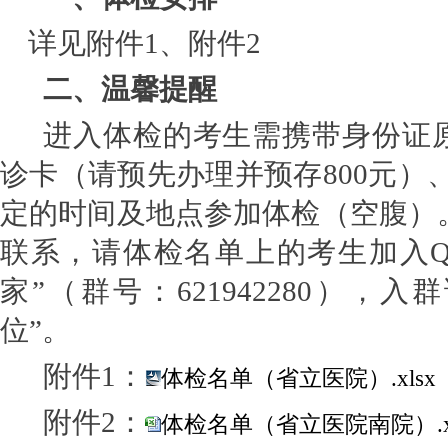
详见附件
1、附件2
二、温馨提醒
进入体检的考生
需
携带身份证
诊卡（请预先办理
并预存
800元
）
定
的时间及地点参加体检（空腹）
联系，请体检名单上的考生加入
家
”（群号：621942280），
位”。
附件
1：
体检名单（省立医院）.xlsx
附件
2：
体检名单（省立医院南院）.x