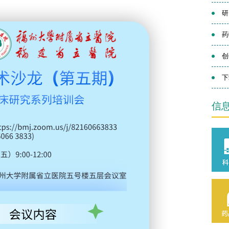
研
药
创
下
信