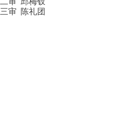
二审
邱梅钗
三审
陈礼团