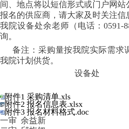
间、地点将
以短信形式或门户网站
报名的供
应
商
，
请大家及时关注信
我院
设备处余老师
（电话：
0591-8
询。
备注：采购量按我院实际需求
我院计划供货。
设备处
20
附件1 采购清单.xls
附件2 报名信息表.xlsx
附件3 报名材料格式.doc
一审
余益新