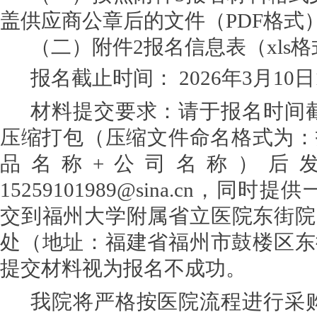
盖供应商公章后的文件（PDF格式
（二）
附件
2
报名信息表（
xls
报名截止时间：
202
6
年
3
月
10
日
材料提交要求：
请于报名时间
压缩打包
（
压缩文件命名格式为：
品名称+公司名称
）
后
15259101989@sina.c
n
，
同时提供
交
到福州大学附属省立医院东街院
处
（
地址：福建省
福州市鼓楼区东
提交材料视为报名不成功。
我院将严格按
医院
流程
进行
采