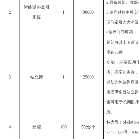
2.具备颈部、腰
智能温热牵引
2
1
90000
3.治疗过程中可
系统
调节牵引力大小及
4治疗时间可调。
足部可以上下调节
度到85度
功能：主要应用
痛、痉挛的患者，
3
站立床
1
25000
辅助训练达到康复
者提供恢复站立训
也可用于长期卧
压。
特大号：外径
8.5
4
易罐
100
50元/个
7cm 30,小号：4.6