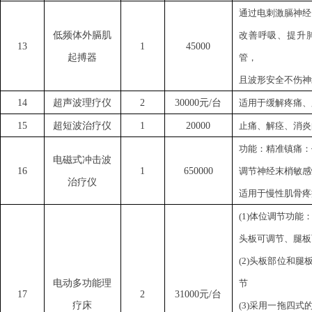
通过电刺激膈神经
低频体外膈肌
改善呼吸、提升
13
1
45000
起搏器
管，
且波形安全不伤神
14
超声波理疗仪
2
30000元/台
适用于缓解疼痛、
15
超短波治疗仪
1
20000
止痛、解痉、消炎
功能：精准镇痛
‌
电磁式冲击波
16
1
650000
调节神经末梢敏感
治疗仪
适用于慢性肌骨疼痛
(1)体位调节功能
头板可调节、腿板
(2)头板部位和
电动多功能理
节
17
2
31000元/台
疗床
(3)采用一拖四