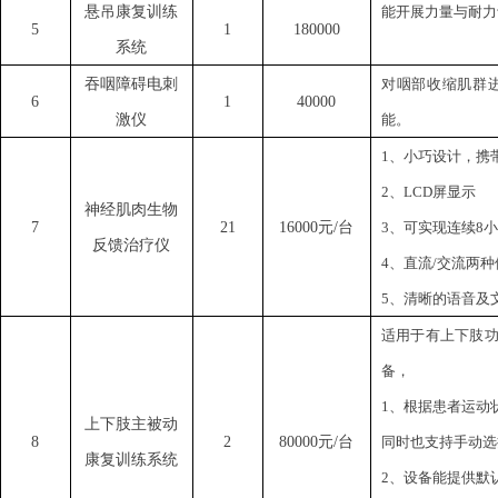
悬吊康复训练
能开展力量与耐力
5
1
180000
系统
吞咽障碍电刺
对咽部收缩肌群
6
1
40000
激仪
能。
1、小巧设计，携
2、LCD屏显示
神经肌肉生物
7
21
16000元/台
3、可实现连续8
反馈治疗仪
4、直流/交流两
5、清晰的语音及
适用于有上下肢
备，
1、根据患者运动
上下肢主被动
8
2
80000元/台
同时也支持手动选
康复训练系统
2、设备能提供默