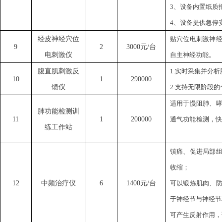
3、设备内置纸质
4、设备提供急停
经皮神经穴位
贴穴位电刺激神
9
2
3000元/台
电刺激仪
自主神经功能。
腹直肌刺激反
1.实时采集并分
10
1
290000
馈仪
2.支持无限阶段
适用于慢阻肺、
肺功能检测训
11
1
200000
通气功能检测，
练工作站
镇痛、促进局部
收缩；
12
中频治疗仪
6
1400元/台
可以锻炼肌肉、
于神经节与神经节
可产生反射作用，