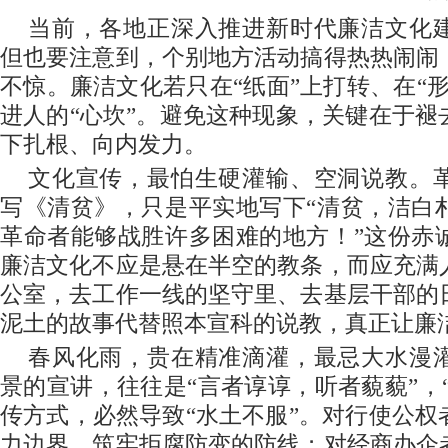
当前，各地正深入推进新时代廉洁文化
但也要注意到，个别地方活动搞得热热闹闹
不惊。廉洁文化若只在“纸面”上打转、在“
进人的“心坎”。避免这种现象，关键在于褪
下扎根、向内发力。
文化宣传，最怕生硬灌输、空洞说教。
写《清贫》，只是平实地写下“清贫，洁白
革命者能够战胜许多困难的地方！”这份赤
廉洁文化不应是悬在半空的教条，而应充满
公室，去工作一线的坚守里、去基层干部的
泥土的故事代替照本宣科的说教，真正让廉
春风化雨，贵在精准滴灌，最忌大水漫
景的宣讲，往往是“言者谆谆，听者藐藐”，“
传方式，必然导致“水土不服”。对行使公权
力边界，筑牢拒腐防变的防线；对经商办企