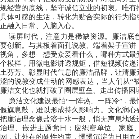
规经营的底线，坚守诚信立业的初衷。唯有
具体可感的生活，转化为贴合实际的行为指
正融入日常、入脑入心。
读屏时代，注意力是稀缺资源。廉洁底
要创新。与其板着面孔说教、端着架子宣讲
视角，多想一想受众爱看什么，哪种方式最
个模样，用微电影讲透规矩，借短视频传递
土芬芳、彰显时代气息的廉洁品牌，让清廉
涩的说教变成生动的网感表达，当人们从“被
廉洁文化也就打破了圈层壁垒、走出传播困
廉洁文化建设最怕“一阵热、一阵冷”，
偃旗息鼓，难以形成持久影响力。文化润心
把廉洁理念像盐溶于水一般，悄无声息地透
治理、嵌进主题党日；应织密单位、家庭
网，让外在的硬性约束，慢慢沉淀为日用而