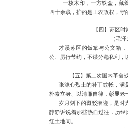
一枚木印，一方铁盒，藏
四十余载，护的是工农政权，守
【四】苏区时
（毛泽
才溪苏区的饭箪与公文箱，
公、厉行节约，不谋分毫私利，以
【五】第二次国内革命战
张涤心烈士的补丁蚊帐，满
朴素立身、以清廉自律，彰显老
岁月刻下的斑驳痕迹，是时
静静诉说着那些热血过往，历经
红土地间。