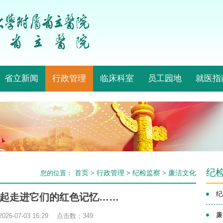
省立新闻
行政管理
临床科室
员工园地
就医指
纪
首页
行政管理
纪检监察
廉洁文化
您的位置：
>
>
>
纪
起走进它们的红色记忆……
廉
26-07-03 16:29 点击数：
349