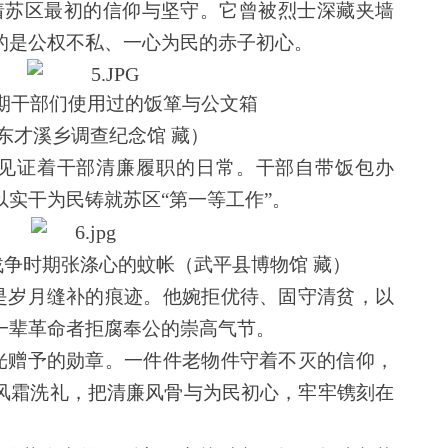
着苏区最初的信仰与坚守。它曾被烈士深藏夹墙
的是公权不私、一心为民的赤子初心。
期干部们使用过的饭箪与公文箱
东才溪乡调查纪念馆 藏）
见证着干部清廉履职的日常。干部自带饭包办
实干为民铸就苏区“第一等工作”。
争时期张涤心的蚊帐（武平县博物馆 藏）
是岁月缝补的痕迹。他婉拒优待、固守清贫，以
一辈革命者拒腐奉公的崇高气节。
光赠予的勋章。一件件老物件守着不灭的信仰，
风霜洗礼，把清廉风骨与为民初心，牢牢镌刻在