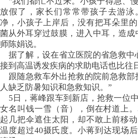
“我们都忙不过来。小孩子得急、
放假了，家长们常常带孩子去游泳
净，小孩子上岸后，没有把耳朵里的
菌从外耳穿过鼓膜，进入中耳，造成
师陈娟说。
据了解，设在省立医院的省急救中心
接到高温诱发疾病的求助电话也比往
跟随急救车外出抢救的院前急救部
人缺乏防暑知识和急救知识。”
5日，蒋峰跟车到新店，抢救一位中
女名叫钱一雪（音），倒在村道上。
起几把伞遮住太阳，却不敢上前移动
温度超过40摄氏度。小蒋到达现场