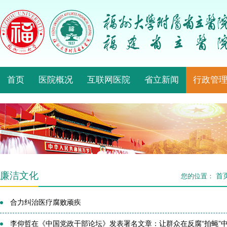
首页
医院概况
互联网医院
省立新闻
行政管
廉洁文化
首
您的位置：
合力纠治医疗腐败顽疾
李仰哲在《中国党政干部论坛》发表署名文章：让群众在反腐“拍蝇”中增