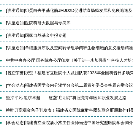
[讲座通知]组蛋白去甲基化酶JMJD2D促进结直肠癌发展和免疫逃逸及国
[讲座通知]医院科研大数据与专病库
[讲座通知]国家自然基金申报专题
[讲座通知]单细胞测序以及空间转录组学阐释生物细胞的意义推动精准医
中共中央办公厅 国务院办公厅印发《关于进一步加强青年科技人才培养和
[省立荣誉]祝贺！福建省立医院个人及团队获2023年全国科普日多项
[学会动态]福建省医学会内分泌学分会第二届青年委员会换届选举会议在
坚持平凡 追求卓越——这盏“启明灯”将照亮青年医师职业发展之路
柳叶刀高端金色子刊发表！福建省立医院麻醉科团队联合肝胆胰外科团队
[学会动态]福建省立医院潘小杰主任医师当选中国研究型医院学会胸外科