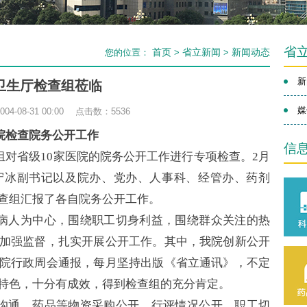
省
首页
省立新闻
新闻动态
您的位置：
>
>
新
卫生厅检查组莅临
媒
4-08-31 00:00 点击数：
5536
院检查院务公开工作
信
对省级10家医院的院务公开工作进行专项检查。2月
守冰副书记以及院办、党办、人事科、经管办、药剂
查组汇报了各自院务公开工作。
病人为中心，围绕职工切身利益，围绕群众关注的热
加强监督，扎实开展公开工作。其中，我院创新公开
院行政周会通报，每月坚持出版《省立通讯》，不定
特色，十分有成效，得到检查组的充分肯定。
沟通、药品等物资采购公开、行评情况公开、职工切