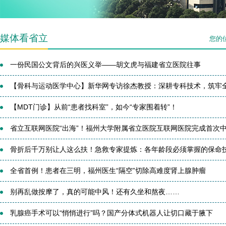
媒体看省立
您的
一份民国公文背后的兴医义举——胡文虎与福建省立医院往事
【骨科与运动医学中心】新华网专访徐杰教授：深耕专科技术，筑牢全生
【MDT门诊】从前“患者找科室”，如今“专家围着转”！
省立互联网医院“出海”！福州大学附属省立医院互联网医院完成首次中.
骨折后千万别让人这么扶！急救专家提炼：各年龄段必须掌握的保命
全省首例！患者在三明，福州医生“隔空”切除高难度肾上腺肿瘤
别再乱做按摩了，真的可能中风！还有久坐和熬夜……
乳腺癌手术可以“悄悄进行”吗？国产分体式机器人让切口藏于腋下