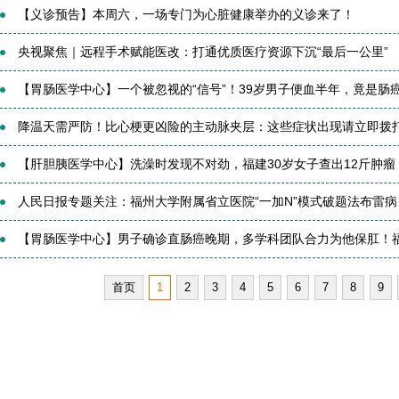
【义诊预告】本周六，一场专门为心脏健康举办的义诊来了！
央视聚焦｜远程手术赋能医改：打通优质医疗资源下沉“最后一公里”
【胃肠医学中心】一个被忽视的“信号”！39岁男子便血半年，竟是肠癌.
降温天需严防！比心梗更凶险的主动脉夹层：这些症状出现请立即拨打
【肝胆胰医学中心】洗澡时发现不对劲，福建30岁女子查出12斤肿瘤
人民日报专题关注：福州大学附属省立医院“一加N”模式破题法布雷病
【胃肠医学中心】男子确诊直肠癌晚期，多学科团队合力为他保肛！福建
首页
1
2
3
4
5
6
7
8
9