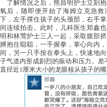
了解情况之后，熊昌明护士立刻抱
氧后，随即便开始了海姆立克急救
下，左手撑住孩子的头颈部，右手掌
间连续拍击。此时，儿科医生郑鑫也
明和林莺护士三人一起，采取腹部挤
膊抱住聪聪，一手握拳，掌心向内，
间，另一只手按在拳头上，快速地向
子气道内形成剧烈的振动和压力。差
直径近1厘米大小的龙眼核从孩子的