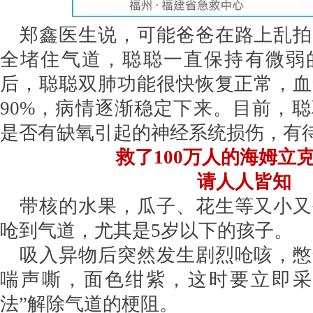
郑鑫医生说，可能爸爸在路上乱拍
全堵住气道，聪聪一直保持有微弱
后，聪聪双肺功能很快恢复正常，血
90%，病情逐渐稳定下来。目前，
是否有缺氧引起的神经系统损伤，有
救了100万人的海姆立
请人人皆知
带核的水果，瓜子、花生等又小又
呛到气道，尤其是5岁以下的孩子。
吸入异物后突然发生剧烈呛咳，憋
喘声嘶，面色绀紫，这时要立即采
法”解除气道的梗阻。