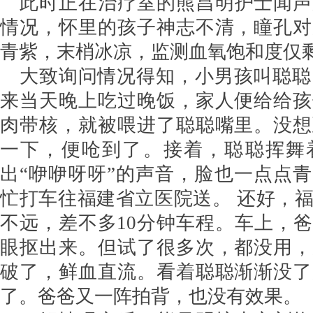
此时正在治疗室的熊昌明护士闻声
情况，怀里的孩子神志不清，瞳孔对
青紫，末梢冰凉，监测血氧饱和度仅剩
大致询问情况得知，小男孩叫聪聪
来当天晚上吃过晚饭，家人便给给孩
肉带核，就被喂进了聪聪嘴里。没想
一下，便呛到了。接着，聪聪挥舞
出“咿咿呀呀”的声音，脸也一点点
忙打车往福建省立医院送。 还好，
不远，差不多10分钟车程。车上，
眼抠出来。但试了很多次，都没用，
破了，鲜血直流。看着聪聪渐渐没了
了。爸爸又一阵拍背，也没有效果。