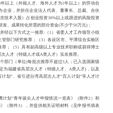
3年以上（外籍人才、海外人才为1年以上）的劳动合
办企业，并担任企业法人代表、董事长、总裁、合伙
含技术入股）占创业投资30%以上或跟进的风险投资
研发、成果转化所需的部分资金(不少于50万元)；
并经以下方式之一推荐:（1）省委人才工作领导小组
主管部门研究推荐；（3）各设区市、平潭综合实验区
推荐；（5）具有副高级以上专业技术职称或获得博士
层次人才（特级人才或A类人才）实名推荐。
部门（单位)每批次推荐不超过3人；已入选国家级
认定为福建省高层次人才（特级人才、A类人才)，以及
百计划”、省引进台湾高层次人才“百人计划”等人才计
计划”青年拔尖人才申报情况一览表》（附件2）和
书》（附件3），并提供相关证明材料（见申报书填表